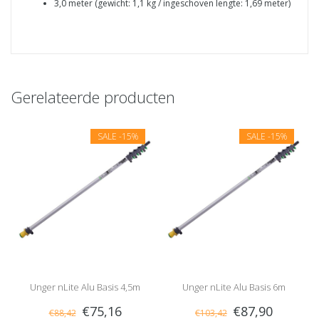
3,0 meter (gewicht: 1,1 kg / ingeschoven lengte: 1,69 meter)
Gerelateerde producten
SALE
-15%
SALE
-15%
Unger nLite Alu Basis 4,5m
Unger nLite Alu Basis 6m
€75,16
€87,90
€88,42
€103,42
Telescoopsteel
Telescoopsteel