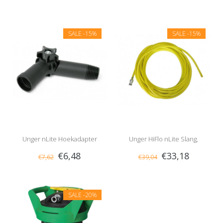
SALE
-15%
SALE
-15%
Unger nLite Hoekadapter
Unger HiFlo nLite Slang,
€6,48
€33,18
€7,62
€39,04
Compleet
SALE
-20%