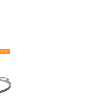
E
-15%