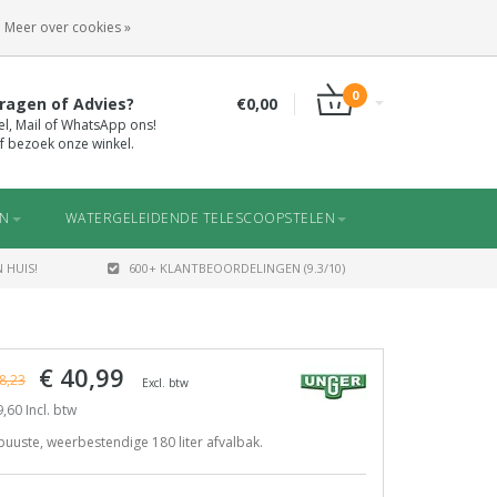
INLOGGEN
REGISTREREN
Meer over cookies »
0
ragen of Advies?
€0,00
el, Mail of WhatsApp ons!
f bezoek onze winkel.
EN
WATERGELEIDENDE TELESCOOPSTELEN
 HUIS!
600+ KLANTBEOORDELINGEN (9.3/10)
€ 40,99
8,23
Excl. btw
,60 Incl. btw
uuste, weerbestendige 180 liter afvalbak.