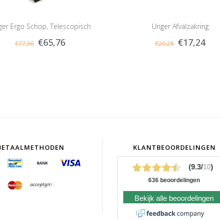
er Ergo Schop, Telescopisch
Unger Afvalzakring
€65,76
€17,24
€77,36
€20,28
BETAALMETHODEN
KLANTBEOORDELINGEN
(9.3/
10
)
636 beoordelingen
Bekijk alle beoordelingen