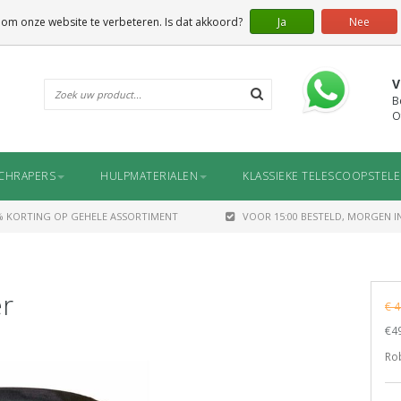
 om onze website te verbeteren. Is dat akkoord?
Ja
Nee
V
B
O
CHRAPERS
HULPMATERIALEN
KLASSIEKE TELESCOOPSTEL
% KORTING OP GEHELE ASSORTIMENT
VOOR 15:00 BESTELD, MORGEN IN
r
€ 4
€49
Rob