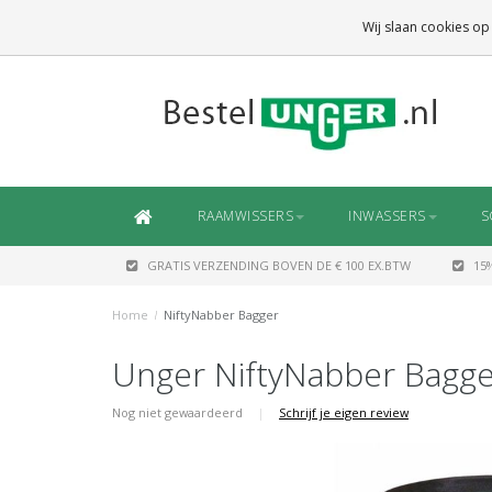
GRATIS VERZENDING
BOVEN DE € 100 EX.BTW
Wij slaan cookies op
DAARONDER
€ 6,50 (NL)
OF
€ 7,50 (BE/DE)
RAAMWISSERS
INWASSERS
S
GRATIS VERZENDING BOVEN DE € 100 EX.BTW
15
Home
/
NiftyNabber Bagger
Unger NiftyNabber Bagge
Nog niet gewaardeerd
|
Schrijf je eigen review