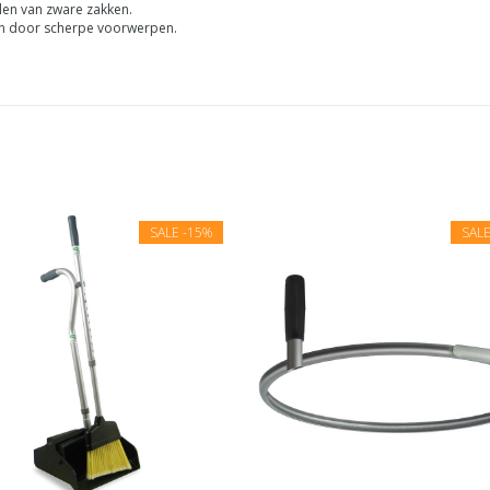
len van zware zakken.
n door scherpe voorwerpen.
SALE
-15%
SAL