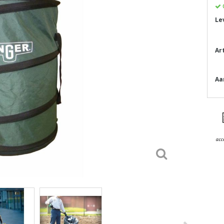
Le
Ar
Aa