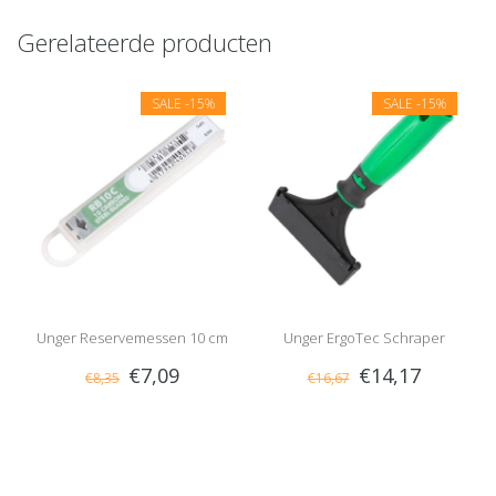
Gerelateerde producten
SALE
-15%
SALE
-15%
Unger Reservemessen 10 cm
Unger ErgoTec Schraper
€7,09
€14,17
€8,35
€16,67