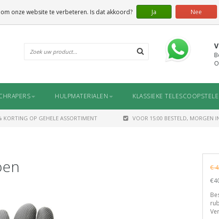
 om onze website te verbeteren. Is dat akkoord?
Ja
Nee
V
B
O
CHRAPERS
HULPMATERIALEN
KLASSIEKE TELESCOOPSTEL
% KORTING OP GEHELE ASSORTIMENT
VOOR 15:00 BESTELD, MORGEN IN
oen
€ 4
€40
Be
rub
Ver