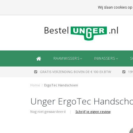
GRATIS VERZENDING
BOVEN DE € 100 EX.BTW
Wij slaan cookies op
DAARONDER
€ 6,50 (NL)
OF
€ 7,50 (BE/DE)
RAAMWISSERS
INWASSERS
S
GRATIS VERZENDING BOVEN DE € 100 EX.BTW
15
Home
/
ErgoTec Handschoen
Unger ErgoTec Handsch
Nog niet gewaardeerd
|
Schrijf je eigen review