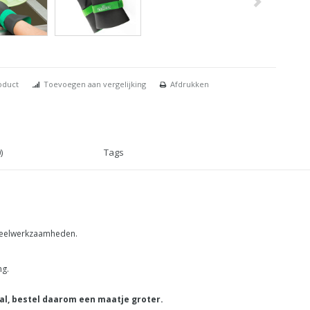
oduct
Toevoegen aan vergelijking
Afdrukken
)
Tags
steelwerkzaamheden.
ng.
al, bestel daarom een maatje groter.