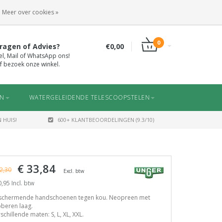
INLOGGEN
REGISTREREN
Meer over cookies »
0
ragen of Advies?
€0,00
el, Mail of WhatsApp ons!
f bezoek onze winkel.
EN
WATERGELEIDENDE TELESCOOPSTELEN
 HUIS!
600+ KLANTBEOORDELINGEN (9.3/10)
€ 33,84
2,30
Excl. btw
,95 Incl. btw
schermende handschoenen tegen kou. Neopreen met
beren laag.
schillende maten: S, L, XL, XXL.