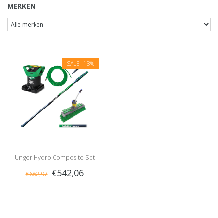
MERKEN
SALE
-18%
Unger Hydro Composite Set
€542,06
€662,97