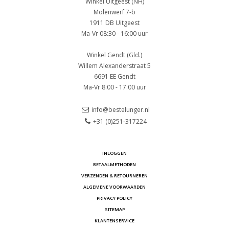
Winkel Uitgeest (NH)
Molenwerf 7-b
1911 DB Uitgeest
Ma-Vr 08:30 - 16:00 uur
Winkel Gendt (Gld.)
Willem Alexanderstraat 5
6691 EE Gendt
Ma-Vr 8:00 - 17:00 uur
info@bestelunger.nl
+31 (0)251-317224
INLOGGEN
BETAALMETHODEN
VERZENDEN & RETOURNEREN
ALGEMENE VOORWAARDEN
PRIVACY POLICY
SITEMAP
KLANTENSERVICE