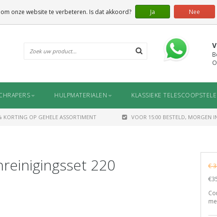
 om onze website te verbeteren. Is dat akkoord?
Ja
Nee
V
B
O
CHRAPERS
HULPMATERIALEN
KLASSIEKE TELESCOOPSTEL
% KORTING OP GEHELE ASSORTIMENT
VOOR 15:00 BESTELD, MORGEN IN
reinigingsset 220
€ 3
€35
Com
me