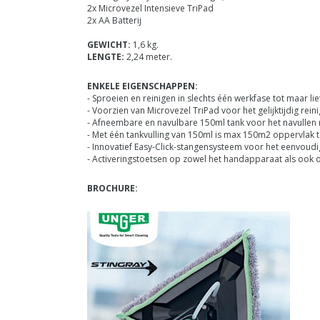
2x Microvezel Intensieve TriPad
2x AA Batterij
GEWICHT:
1,6 kg.
LENGTE:
2,24 meter.
ENKELE EIGENSCHAPPEN:
- Sproeien en reinigen in slechts één werkfase tot maar li
- Voorzien van Microvezel TriPad voor het gelijktijdig rei
- Afneembare en navulbare 150ml tank voor het navullen 
- Met één tankvulling van 150ml is max 150m2 oppervlak t
- Innovatief Easy-Click-stangensysteem voor het eenvoud
- Activeringstoetsen op zowel het handapparaat als ook o
BROCHURE: