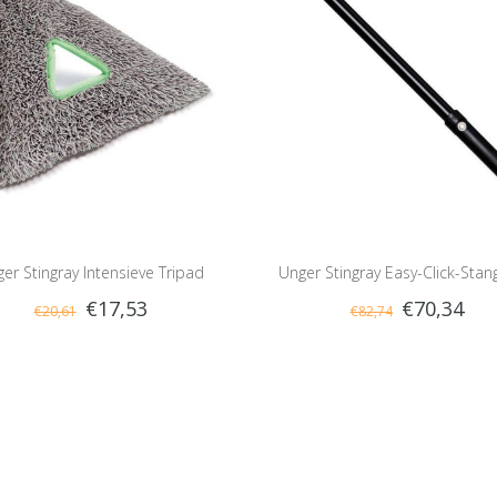
er Stingray Intensieve Tripad
Unger Stingray Easy-Click-Stan
€17,53
€70,34
€20,61
€82,74