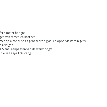
efst 5 meter hoogte.
nigen van ramen en kozijnen.
met op alcohol basis gebaseerde glas- en oppervlaktereinigers.
e reinigen.
ig & snel aanpassen van de werkhoogte.
p elke Easy-Click-Stang.