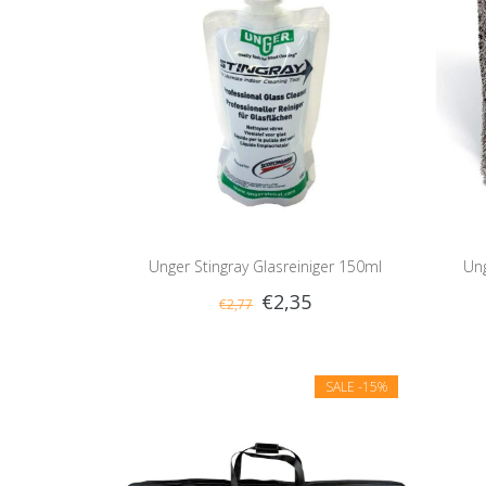
Unger Stingray Glasreiniger 150ml
Ung
€2,35
€2,77
SALE
-15%