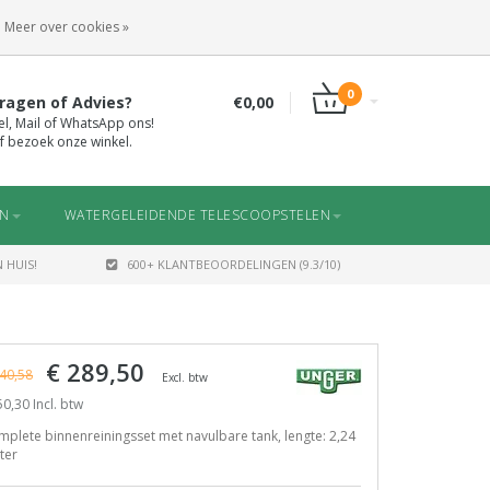
INLOGGEN
REGISTREREN
Meer over cookies »
0
ragen of Advies?
€0,00
el, Mail of WhatsApp ons!
f bezoek onze winkel.
EN
WATERGELEIDENDE TELESCOOPSTELEN
 HUIS!
600+ KLANTBEOORDELINGEN (9.3/10)
€ 289,50
40,58
Excl. btw
0,30 Incl. btw
plete binnenreiningsset met navulbare tank, lengte: 2,24
ter