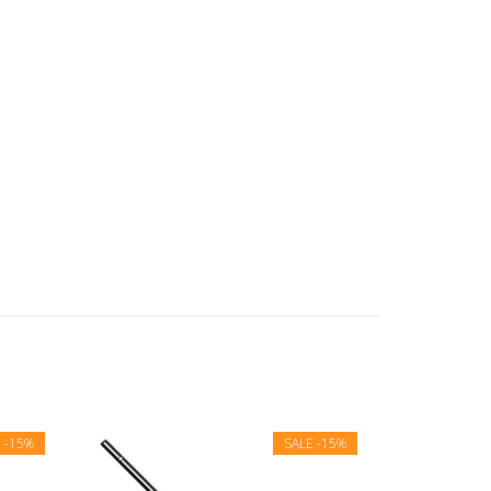
E
-15%
SALE
-15%