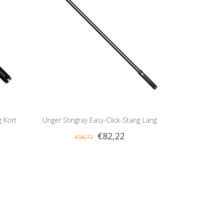
g Kort
Unger Stingray Easy-Click-Stang Lang
€82,22
€96,72