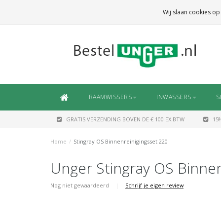
GRATIS VERZENDING
BOVEN DE € 100 EX.BTW
Wij slaan cookies op
DAARONDER
€ 6,50 (NL)
OF
€ 7,50 (BE/DE)
RAAMWISSERS
INWASSERS
S
GRATIS VERZENDING BOVEN DE € 100 EX.BTW
15
Home
/
Stingray OS Binnenreinigingsset 220
Unger Stingray OS Binnen
Nog niet gewaardeerd
|
Schrijf je eigen review