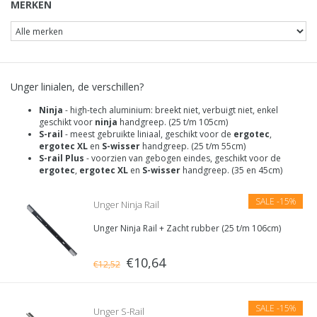
MERKEN
Unger linialen, de verschillen?
Ninja
- high-tech aluminium: breekt niet, verbuigt niet, enkel
geschikt voor
ninja
handgreep. (25 t/m 105cm)
S-rail
- meest gebruikte liniaal, geschikt voor de
ergotec
,
ergotec XL
en
S-wisser
handgreep. (25 t/m 55cm)
S-rail Plus
- voorzien van gebogen eindes, geschikt voor de
ergotec
,
ergotec XL
en
S-wisser
handgreep. (35 en 45cm)
SALE
-15%
Unger Ninja Rail
Unger Ninja Rail + Zacht rubber (25 t/m 106cm)
€10,64
€12,52
SALE
-15%
Unger S-Rail