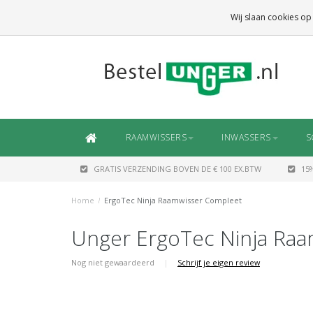
GRATIS VERZENDING
BOVEN DE € 100 EX.BTW
Wij slaan cookies op
DAARONDER
€ 6,50 (NL)
OF
€ 7,50 (BE/DE)
RAAMWISSERS
INWASSERS
S
GRATIS VERZENDING BOVEN DE € 100 EX.BTW
15
Home
/
ErgoTec Ninja Raamwisser Compleet
Unger ErgoTec Ninja Ra
Nog niet gewaardeerd
|
Schrijf je eigen review