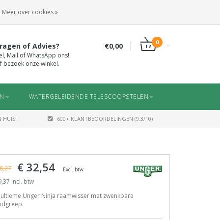
INLOGGEN
REGISTREREN
Meer over cookies »
0
ragen of Advies?
€0,00
el, Mail of WhatsApp ons!
f bezoek onze winkel.
EN
WATERGELEIDENDE TELESCOOPSTELEN
 HUIS!
600+ KLANTBEOORDELINGEN (9.3/10)
€ 32,54
8,27
Excl. btw
,37 Incl. btw
 ultieme Unger Ninja raamwisser met zwenkbare
ndgreep.