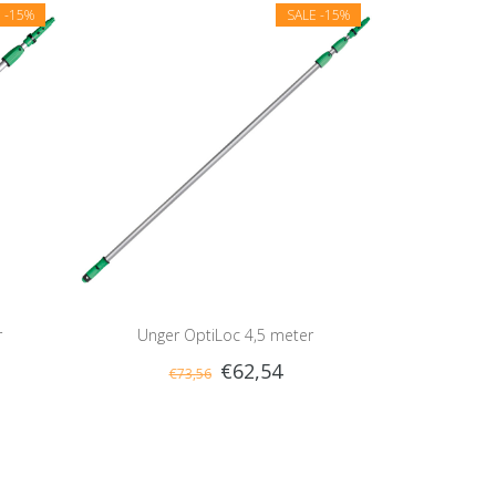
E
-15%
SALE
-15%
r
Unger OptiLoc 4,5 meter
€62,54
€73,56