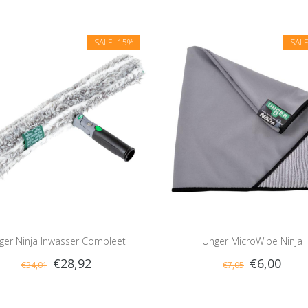
SALE
-15%
SAL
ger Ninja Inwasser Compleet
Unger MicroWipe Ninja
€28,92
€6,00
€34,01
€7,05