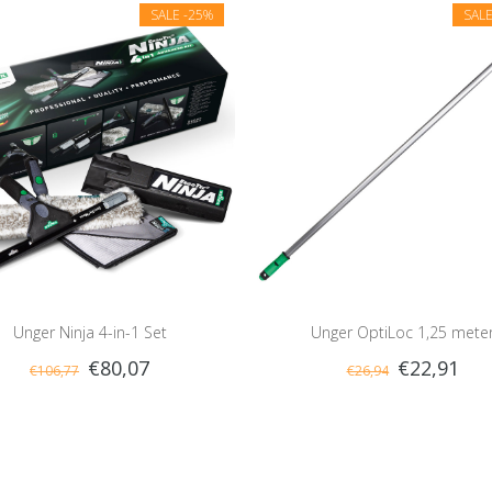
SALE
-25%
SAL
Unger Ninja 4-in-1 Set
Unger OptiLoc 1,25 mete
€80,07
€22,91
€106,77
€26,94