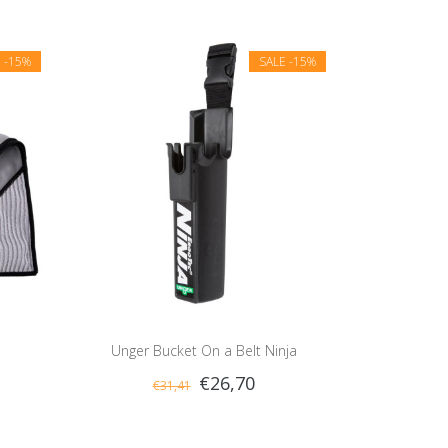
E
-15%
SALE
-15%
Unger Bucket On a Belt Ninja
€26,70
€31,41