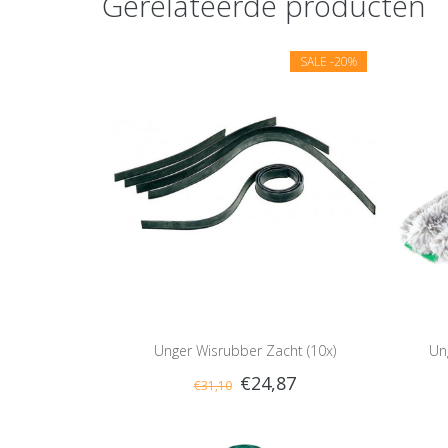
Gerelateerde producten
SALE
-20%
Unger Wisrubber Zacht (10x)
Un
€24,87
€31,10