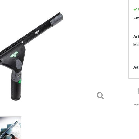
Le
Ar
Ma
Aa