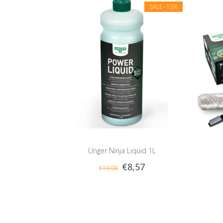
SALE
-15%
Unger Ninja Liquid 1L
€8,57
€10,08