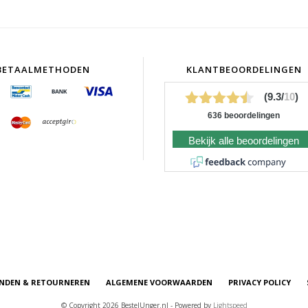
BETAALMETHODEN
KLANTBEOORDELINGEN
(9.3/
10
)
636 beoordelingen
Bekijk alle beoordelingen
NDEN & RETOURNEREN
ALGEMENE VOORWAARDEN
PRIVACY POLICY
© Copyright 2026 BestelUnger.nl - Powered by
Lightspeed