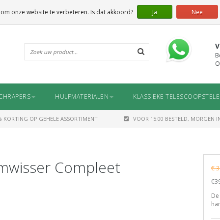
 om onze website te verbeteren. Is dat akkoord?
Ja
Nee
V
B
O
CHRAPERS
HULPMATERIALEN
KLASSIEKE TELESCOOPSTEL
% KORTING OP GEHELE ASSORTIMENT
VOOR 15:00 BESTELD, MORGEN IN
amwisser Compleet
€ 3
€39
De
ha