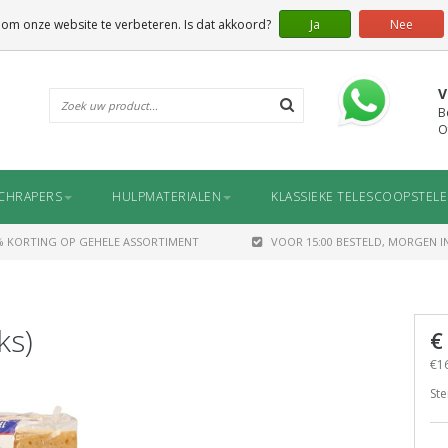
 om onze website te verbeteren. Is dat akkoord?
Ja
Nee
V
B
O
CHRAPERS
HULPMATERIALEN
KLASSIEKE TELESCOOPSTEL
% KORTING OP GEHELE ASSORTIMENT
VOOR 15:00 BESTELD, MORGEN IN
ks)
€
€16
Ste