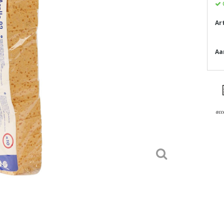
Ar
Aa