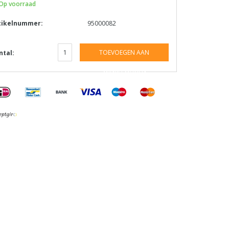
Op voorraad
tikelnummer:
95000082
TOEVOEGEN AAN
ntal:
WINKELWAGEN