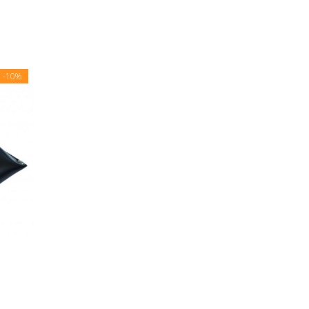
E
-10%