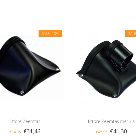
SALE
-10%
SAL
Ettore Zeemtas
Ettore Zeemtas met lus
€31,46
€41,30
€34,95
€45,95