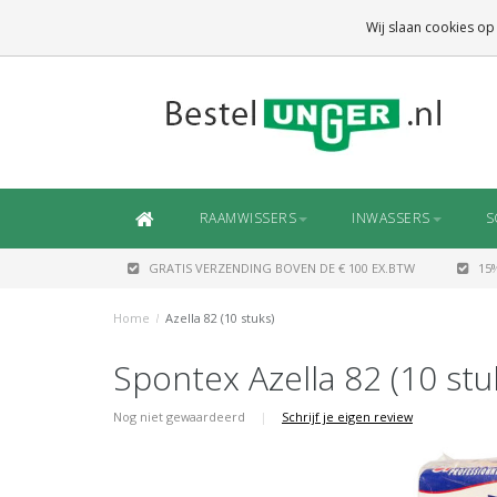
GRATIS VERZENDING
BOVEN DE € 100 EX.BTW
Wij slaan cookies op
DAARONDER
€ 6,50 (NL)
OF
€ 7,50 (BE/DE)
RAAMWISSERS
INWASSERS
S
GRATIS VERZENDING BOVEN DE € 100 EX.BTW
15
Home
/
Azella 82 (10 stuks)
Spontex Azella 82 (10 stu
Nog niet gewaardeerd
|
Schrijf je eigen review