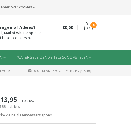
INLOGGEN
REGISTREREN
Meer over cookies »
0
ragen of Advies?
€0,00
el, Mail of WhatsApp ons!
f bezoek onze winkel.
EN
WATERGELEIDENDE TELESCOOPSTELEN
 HUIS!
600+ KLANTBEOORDELINGEN (9.3/10)
 13,95
Excl. btw
,88 Incl. btw
rke kleine glazenwassers spons