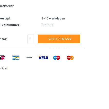
Backorder
vertijd:
3–10 werkdagen
tikelnummer:
ET50135
TOEVOEGEN AAN
ntal:
WINKELWAGEN