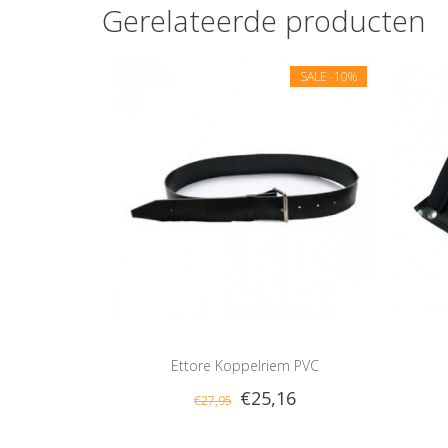
Gerelateerde producten
SALE
-10%
Ettore Koppelriem PVC
€25,16
€27,95