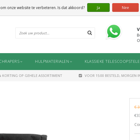
 om onze website te verbeteren. Is dat akkoord?
Ja
Nee
V
B
O
CHRAPERS
HULPMATERIALEN
KLASSIEKE TELESCOOPSTEL
% KORTING OP GEHELE ASSORTIMENT
VOOR 15:00 BESTELD, MORGEN IN
€ 3
€33
Co