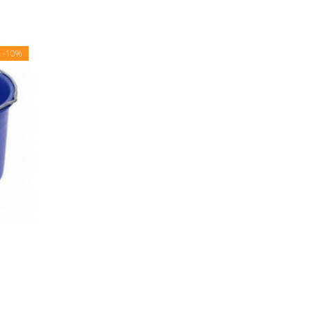
E
-10%