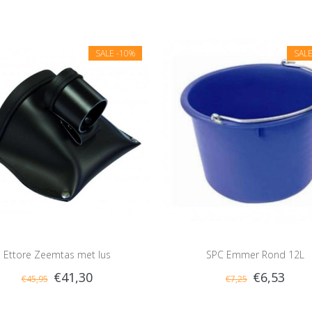
SALE
-10%
SAL
Ettore Zeemtas met lus
SPC Emmer Rond 12L
€41,30
€6,53
€45,95
€7,25