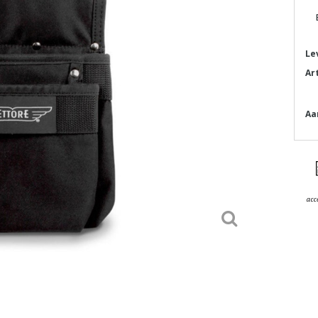
Le
Ar
Aa