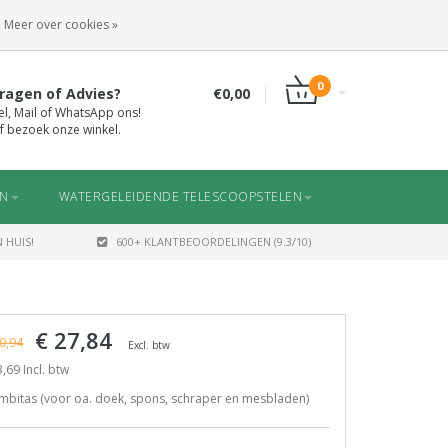
INLOGGEN
REGISTREREN
Meer over cookies »
0
ragen of Advies?
€0,00
el, Mail of WhatsApp ons!
f bezoek onze winkel.
EN
WATERGELEIDENDE TELESCOOPSTELEN
 HUIS!
600+ KLANTBEOORDELINGEN (9.3/10)
€ 27,84
0,94
Excl. btw
,69 Incl. btw
mbitas (voor oa. doek, spons, schraper en mesbladen)