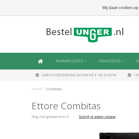
GRATIS VERZENDING
BOVEN DE € 100 EX.BTW
Wij slaan cookies op
DAARONDER
€ 6,50 (NL)
OF
€ 7,50 (BE/DE)
RAAMWISSERS
INWASSERS
S
GRATIS VERZENDING BOVEN DE € 100 EX.BTW
15
Home
/
Combitas
Ettore Combitas
Nog niet gewaardeerd
|
Schrijf je eigen review