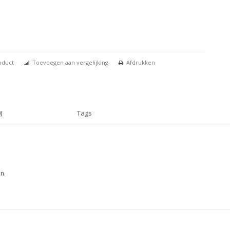
oduct
Toevoegen aan vergelijking
Afdrukken
)
Tags
n.