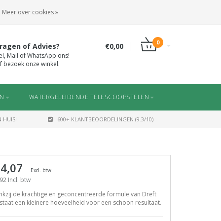
INLOGGEN
REGISTREREN
Meer over cookies »
0
ragen of Advies?
€0,00
el, Mail of WhatsApp ons!
f bezoek onze winkel.
EN
WATERGELEIDENDE TELESCOOPSTELEN
 HUIS!
600+ KLANTBEOORDELINGEN (9.3/10)
 4,07
Excl. btw
92 Incl. btw
kzij de krachtige en geconcentreerde formule van Dreft
staat een kleinere hoeveelheid voor een schoon resultaat.