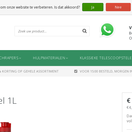
 om onze website te verbeteren. Is dat akkoord?
Ja
Nee
V
B
O
CHRAPERS
HULPMATERIALEN
KLASSIEKE TELESCOOPSTEL
% KORTING OP GEHELE ASSORTIMENT
VOOR 15:00 BESTELD, MORGEN IN
el 1L
€
€4,
Dan
vol