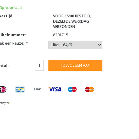
Op voorraad
vertijd:
VOOR 15:00 BESTELD,
DEZELFDE WERKDAG
VERZONDEN
tikelnummer:
8201715
ak een keuze:
*
TOEVOEGEN AAN
ntal:
WINKELWAGEN