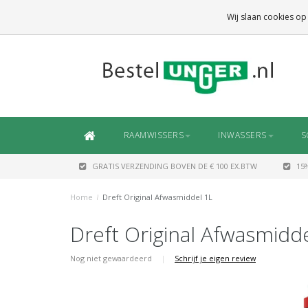
GRATIS VERZENDING
BOVEN DE € 100 EX.BTW
Wij slaan cookies op
DAARONDER
€ 6,50 (NL)
OF
€ 7,50 (BE/DE)
RAAMWISSERS
INWASSERS
S
GRATIS VERZENDING BOVEN DE € 100 EX.BTW
15
Home
/
Dreft Original Afwasmiddel 1L
Dreft Original Afwasmidd
Nog niet gewaardeerd
|
Schrijf je eigen review