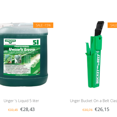
SALE
-15%
SAL
Unger 's Liquid 5 liter
Unger Bucket On a Belt Clas
€28,43
€26,15
€33,45
€30,76