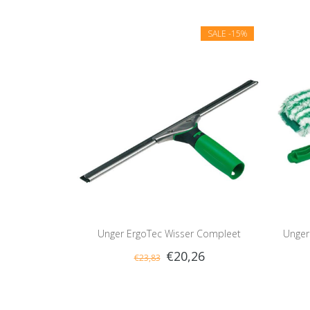
SALE
-15%
Unger ErgoTec Wisser Compleet
Unger
€20,26
€23,83