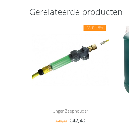
Gerelateerde producten
SALE
-15%
Unger Zeephouder
€42,40
€49,88