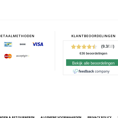
BETAALMETHODEN
KLANTBEOORDELINGEN
(9.3/
10
)
636 beoordelingen
Bekijk alle beoordelingen
NDEN & RETOURNEREN
ALGEMENE VOORWAARDEN
PRIVACY POLICY