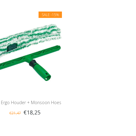
SALE
-15%
 Ergo Houder + Monsoon Hoes
€18,25
€21,47