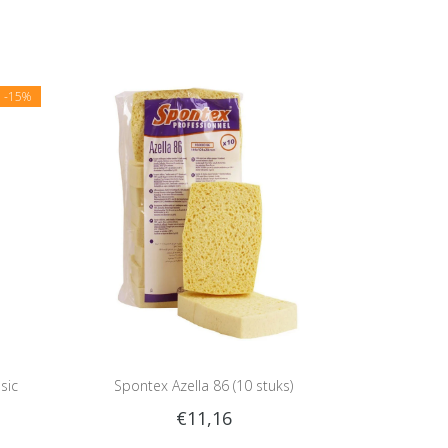
E
-15%
sic
Spontex Azella 86 (10 stuks)
€11,16