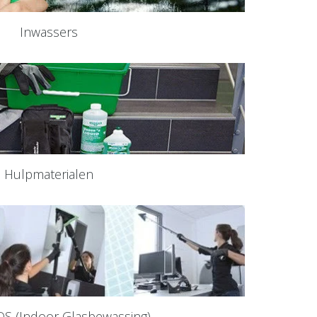
Inwassers
Hulpmaterialen
 OS (Indoor Glasbewassing)