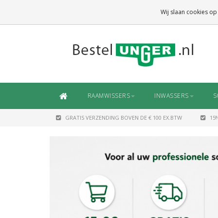
GRATIS VERZENDING
BOVEN DE € 100 EX.BTW
Wij slaan cookies op
DAARONDER
€ 6,50 (NL)
OF
€ 7,50 (BE/DE)
RAAMWISSERS
INWASSERS
S
GRATIS VERZENDING BOVEN DE € 100 EX.BTW
15