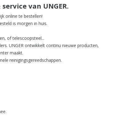
 & service van UNGER.
k online te bestellen!
steld is morgen in huis.
, of telescoopsteel...
nders. UNGER ontwikkelt continu nieuwe producten,
ënter maakt.
onele reinigingsgereedschappen.
mee.