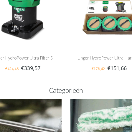
er HydroPower Ultra Filter S
Unger HydroPower Ultra Hars
€339,57
€151,66
€424,46
€178,42
Categorieën