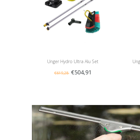
Unger Hydro Ultra Alu Set
Ung
€504,91
€619,28