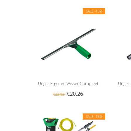
SALE
-15%
Unger ErgoTec Wisser Compleet
Unger 
€20,26
€23,83
SALE
-18%