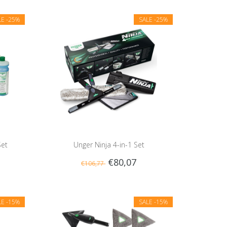
LE
-25%
SALE
-25%
Set
Unger Ninja 4-in-1 Set
€80,07
€106,77
LE
-15%
SALE
-15%