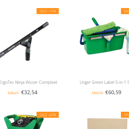
SALE
-15%
SA
ErgoTec Ninja Wisser Compleet
Unger Green Label 5-in-1 
€32,54
€60,59
€38,27
€80,79
SALE
-20%
SA