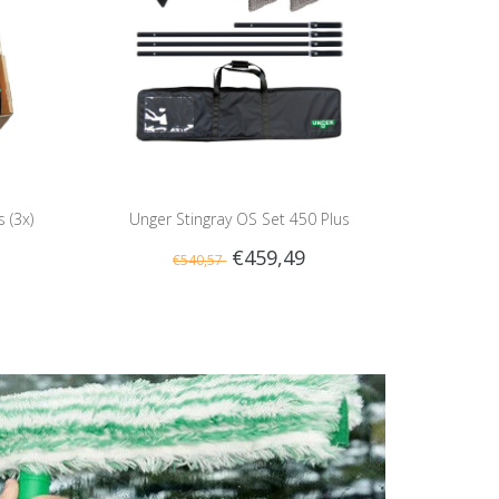
 (3x)
Unger Stingray OS Set 450 Plus
€459,49
€540,57